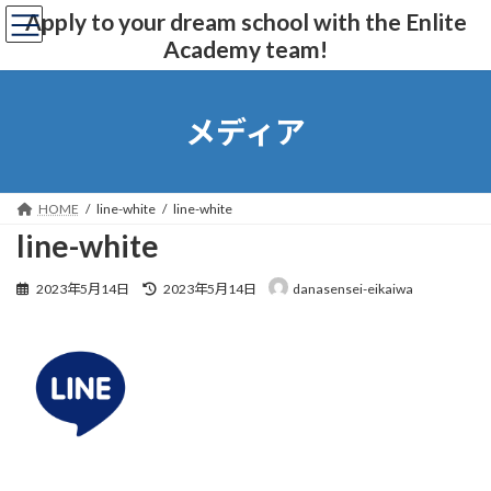
コ
ナ
Apply to your dream school with the Enlite
ン
ビ
Academy team!
テ
ゲ
ン
ー
ツ
シ
へ
ョ
メディア
ス
ン
キ
に
ッ
移
プ
動
HOME
line-white
line-white
line-white
最
2023年5月14日
2023年5月14日
danasensei-eikaiwa
終
更
新
日
時
: