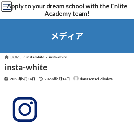
コ
ナ
Apply to your dream school with the Enlite
ン
ビ
Academy team!
テ
ゲ
ン
ー
ツ
シ
へ
ョ
メディア
ス
ン
キ
に
ッ
移
プ
動
HOME
insta-white
insta-white
insta-white
最
2023年5月14日
2023年5月14日
danasensei-eikaiwa
終
更
新
日
時
: