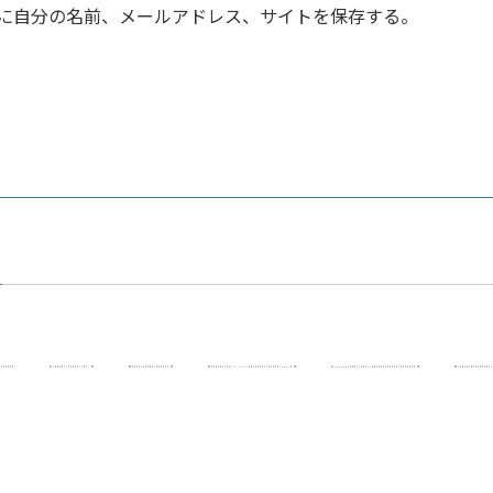
に自分の名前、メールアドレス、サイトを保存する。
ム
実績
特徴
講座内容
生徒の声
目
d.