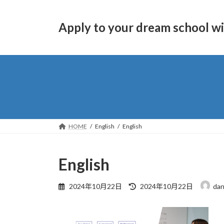
コ
ナ
ン
ビ
Apply to your dream school w
テ
ゲ
ン
ー
ツ
シ
へ
ョ
ス
ン
キ
に
ッ
移
プ
動
HOME
English
English
English
最
2024年10月22日
2024年10月22日
dan
終
更
新