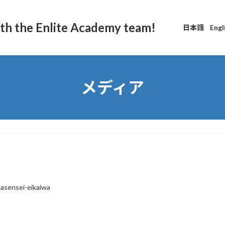
ith the Enlite Academy team!
日本語
Engl
メディア
asensei-eikaiwa