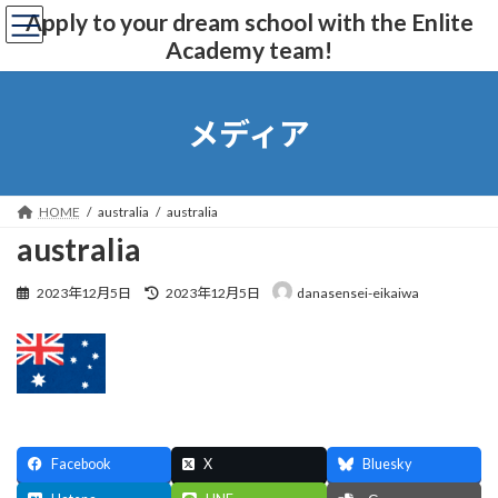
コ
ナ
Apply to your dream school with the Enlite
ン
ビ
Academy team!
テ
ゲ
ン
ー
ツ
シ
へ
ョ
メディア
ス
ン
キ
に
ッ
移
プ
動
HOME
australia
australia
australia
最
2023年12月5日
2023年12月5日
danasensei-eikaiwa
終
更
新
日
時
:
Facebook
X
Bluesky