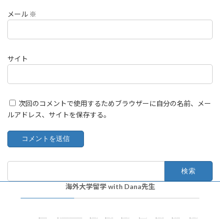
メール
※
サイト
次回のコメントで使用するためブラウザーに自分の名前、メー
ルアドレス、サイトを保存する。
検
索:
海外大学留学 with Dana先生
コ
リサー
実
特
講
生
目
教
資