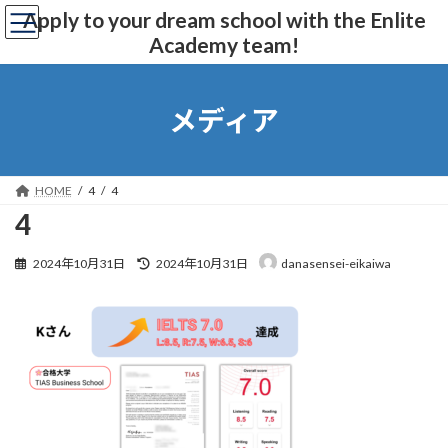
コ
ナ
Apply to your dream school with the Enlite
ン
ビ
Academy team!
テ
ゲ
ン
ー
ツ
シ
へ
ョ
メディア
ス
ン
キ
に
ッ
移
プ
動
HOME
4
4
4
最
2024年10月31日
2024年10月31日
danasensei-eikaiwa
終
更
新
日
時
: