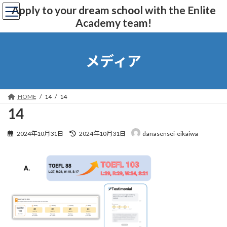
コ
ナ
Apply to your dream school with the Enlite
ン
ビ
Academy team!
テ
ゲ
ン
ー
ツ
シ
へ
ョ
メディア
ス
ン
キ
に
ッ
移
プ
動
HOME
14
14
14
最
2024年10月31日
2024年10月31日
danasensei-eikaiwa
終
更
新
日
時
: